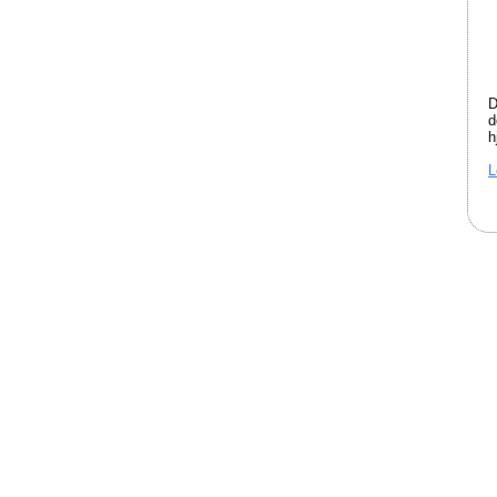
D
d
h
L